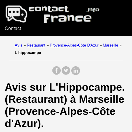
Contact
Avis
»
Restaurant
»
Provence-Alpes-Côte D'Azur
»
Marseille
»
L hippocampe
Avis sur L'Hippocampe.
(Restaurant) à Marseille
(Provence-Alpes-Côte
d'Azur).