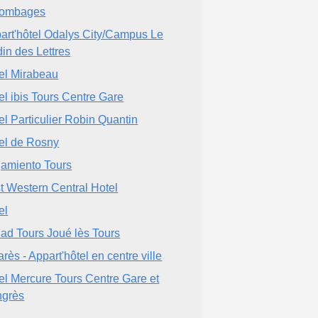
lombages
art'hôtel Odalys City/Campus Le
din des Lettres
el Mirabeau
el ibis Tours Centre Gare
el Particulier Robin Quantin
el de Rosny
jamiento Tours
t Western Central Hotel
el
iad Tours Joué lès Tours
arès - Appart'hôtel en centre ville
el Mercure Tours Centre Gare et
grès