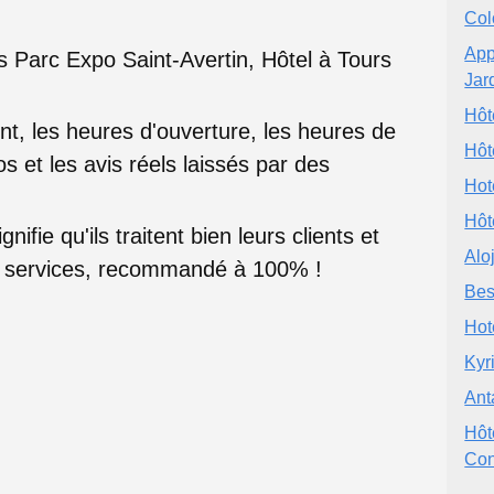
Co
App
Parc Expo Saint-Avertin, Hôtel à Tours
Jar
Hôt
nt, les heures d'ouverture, les heures de
Hôt
s et les avis réels laissés par des
Hot
Hôt
nifie qu'ils traitent bien leurs clients et
Alo
rs services, recommandé à 100% !
Bes
Hot
Kyr
Ant
Hôt
Con