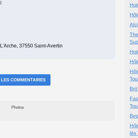
l
Hot
Hôt
Alc
The
Sud
L'Arche, 37550 Saint-Avertin
Hote
Hôt
Hôt
Tou
 LES COMMENTAIRES
Bri
Fas
Tou
Photos
Bes
Hôt
lès