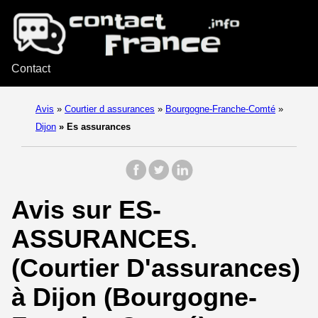
Contact
Avis
»
Courtier d assurances
»
Bourgogne-Franche-Comté
»
Dijon
»
Es assurances
Avis sur ES-
ASSURANCES.
(Courtier D'assurances)
à Dijon (Bourgogne-