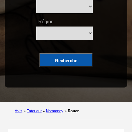
Région
Recherche
Avis
»
Tatoueur
»
Normandy
»
Rouen