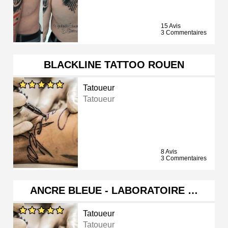
15 Avis
3 Commentaires
BLACKLINE TATTOO ROUEN
Tatoueur
Tatoueur
8 Avis
3 Commentaires
ANCRE BLEUE - LABORATOIRE …
Tatoueur
Tatoueur