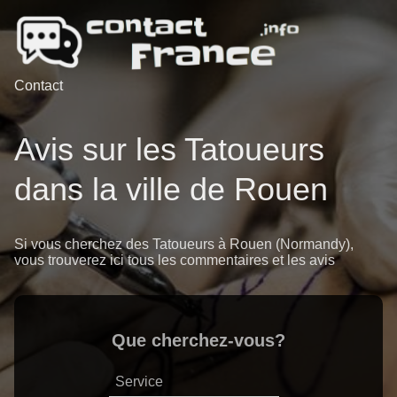
Contact
Avis sur les Tatoueurs
dans la ville de Rouen
Si vous cherchez des Tatoueurs à Rouen (Normandy),
vous trouverez ici tous les commentaires et les avis
Que cherchez-vous?
Service