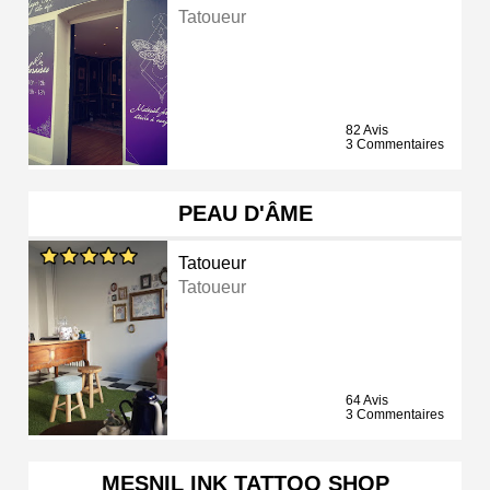
Tatoueur
82 Avis
3 Commentaires
PEAU D'ÂME
Tatoueur
Tatoueur
64 Avis
3 Commentaires
MESNIL INK TATTOO SHOP