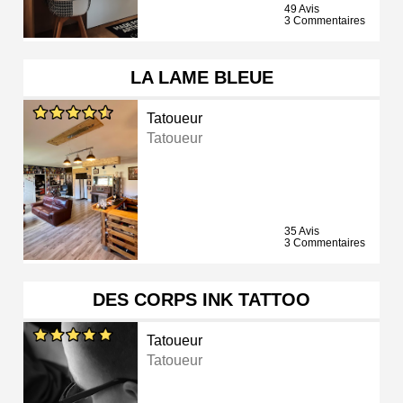
49 Avis
3 Commentaires
LA LAME BLEUE
Tatoueur
Tatoueur
35 Avis
3 Commentaires
DES CORPS INK TATTOO
Tatoueur
Tatoueur