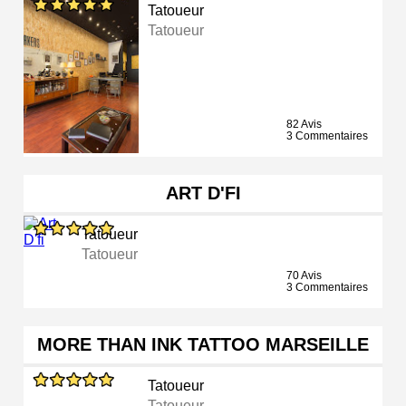
Tatoueur
Tatoueur
82 Avis
3 Commentaires
ART D'FI
Tatoueur
Tatoueur
70 Avis
3 Commentaires
MORE THAN INK TATTOO MARSEILLE
Tatoueur
Tatoueur