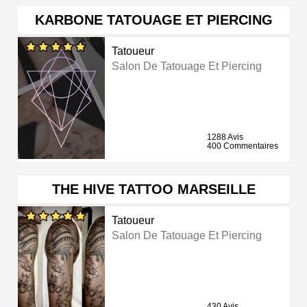
KARBONE TATOUAGE ET PIERCING
Tatoueur
Salon De Tatouage Et Piercing
1288 Avis
400 Commentaires
THE HIVE TATTOO MARSEILLE
Tatoueur
Salon De Tatouage Et Piercing
430 Avis