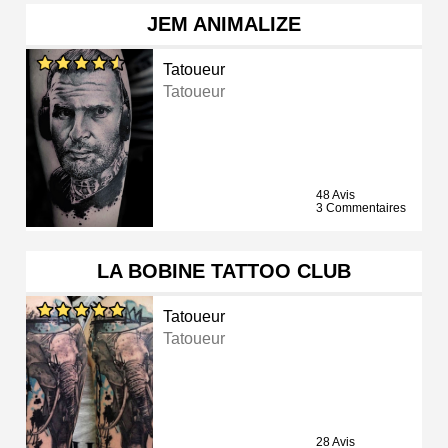
JEM ANIMALIZE
Tatoueur
Tatoueur
48 Avis
3 Commentaires
LA BOBINE TATTOO CLUB
Tatoueur
Tatoueur
28 Avis