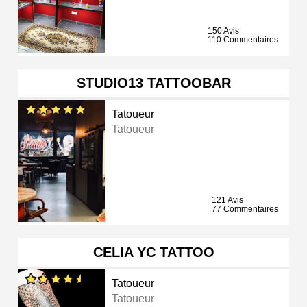
150 Avis
110 Commentaires
STUDIO13 TATTOOBAR
Tatoueur
Tatoueur
121 Avis
77 Commentaires
CELIA YC TATTOO
Tatoueur
Tatoueur