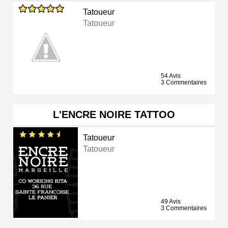
Tatoueur
Tatoueur
54 Avis
3 Commentaires
L'ENCRE NOIRE TATTOO
Tatoueur
Tatoueur
49 Avis
3 Commentaires