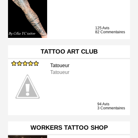
125 Avis
82 Commentaires
TATTOO ART CLUB
Tatoueur
Tatoueur
94 Avis
3 Commentaires
WORKERS TATTOO SHOP