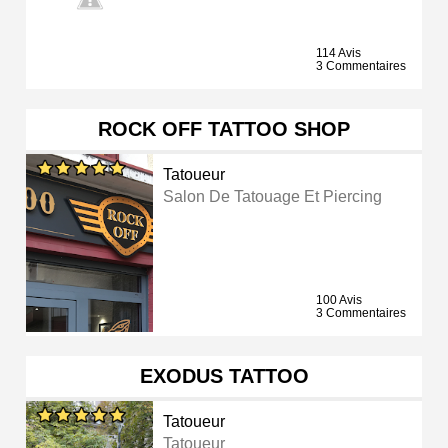
114 Avis
3 Commentaires
ROCK OFF TATTOO SHOP
Tatoueur
Salon De Tatouage Et Piercing
100 Avis
3 Commentaires
EXODUS TATTOO
Tatoueur
Tatoueur