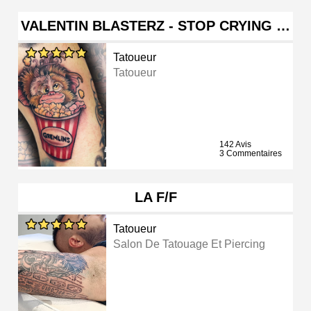
VALENTIN BLASTERZ - STOP CRYING …
Tatoueur
Tatoueur
142 Avis
3 Commentaires
LA F/F
Tatoueur
Salon De Tatouage Et Piercing