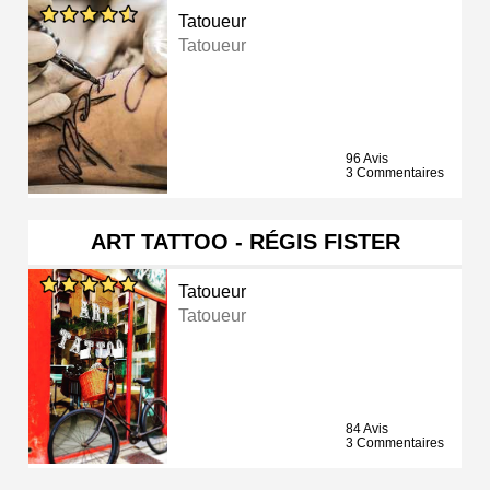
Tatoueur
Tatoueur
96 Avis
3 Commentaires
ART TATTOO - RÉGIS FISTER
Tatoueur
Tatoueur
84 Avis
3 Commentaires