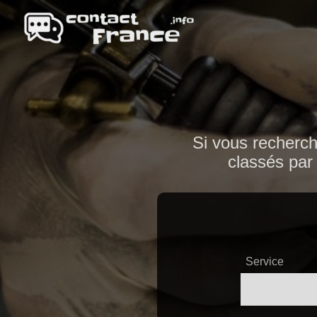
Si vous recherch
classés par 
Service