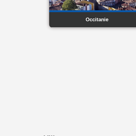
Occitanie