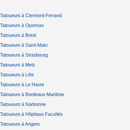
Tatoueurs à Clermont-Ferrand
Tatoueurs à Oyonnax
Tatoueurs à Brest
Tatoueurs à Saint-Malo
Tatoueurs à Strasbourg
Tatoueurs à Metz
Tatoueurs à Lille
Tatoueurs à Le Havre
Tatoueurs à Bordeaux Maritime
Tatoueurs à Narbonne
Tatoueurs à Hôpitaux Facultés
Tatoueurs à Angers