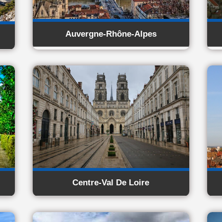
Auvergne-Rhône-Alpes
Centre-Val De Loire