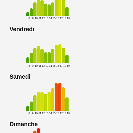
8
9
10
11
12
13
14
15
16
17
18
19
Vendredi
8
9
10
11
12
13
14
15
16
17
18
19
Samedi
8
9
10
11
12
13
14
15
16
17
18
19
Dimanche