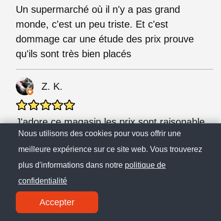
Un supermarché où il n'y a pas grand
monde, c'est un peu triste. Et c'est
dommage car une étude des prix prouve
qu'ils sont très bien placés
Z. K.
J'adore ce magasin les prix sont raisonable
Nous utilisons des cookies pour vous offrir une
et de bonne qualité et de plus c'est ouvert
meilleure expérience sur ce site web. Vous trouverez
jusqu'à 20h et le dimanche matin
plus d'informations dans notre
politique de
confidentialité
C.
Accepter
Je le recommande vivement J étais souvent