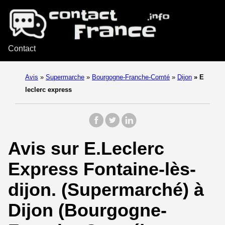
Contact
Avis
»
Supermarche
»
Bourgogne-Franche-Comté
»
Dijon
»
E
leclerc express
Avis sur E.Leclerc
Express Fontaine-lès-
dijon. (Supermarché) à
Dijon (Bourgogne-