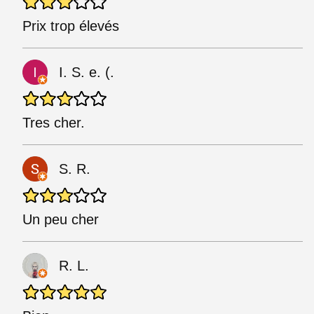
Prix trop élevés
I. S. e. (.
Tres cher.
S. R.
Un peu cher
R. L.