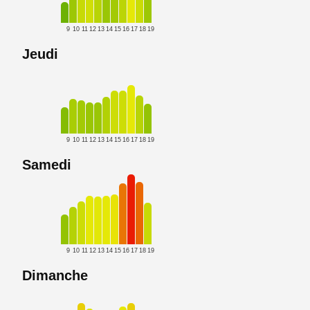
9
10
11
12
13
14
15
16
17
18
19
Jeudi
9
10
11
12
13
14
15
16
17
18
19
Samedi
9
10
11
12
13
14
15
16
17
18
19
Dimanche