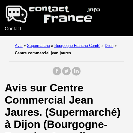
Contact
Avis
»
Supermarche
»
Bourgogne-Franche-Comté
»
Dijon
»
Centre commercial jean jaures
Avis sur Centre
Commercial Jean
Jaures. (Supermarché)
à Dijon (Bourgogne-