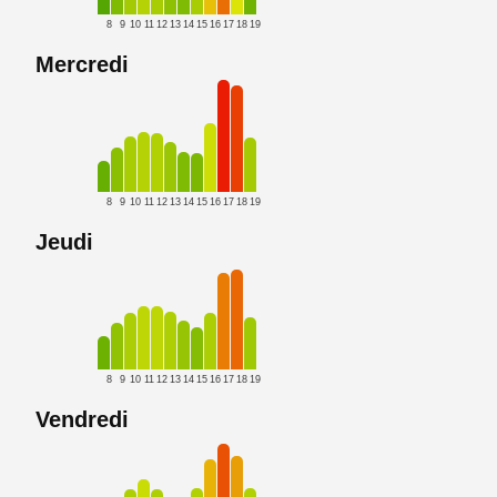
8
9
10
11
12
13
14
15
16
17
18
19
Mercredi
8
9
10
11
12
13
14
15
16
17
18
19
Jeudi
8
9
10
11
12
13
14
15
16
17
18
19
Vendredi