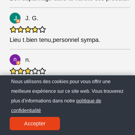
J. G.
Lieu t.bien tenu,personnel sympa.
n.
Bien pour un dépannage de petite courses
Nous utilisons des cookies pour vous offrir une
meilleure expérience sur ce site web. Vous trouverez
E. T.
plus d'informations dans notre
politique de
confidentialité
Un magasin de quartier où il ne manque rien
Accepter
Parking gratuit