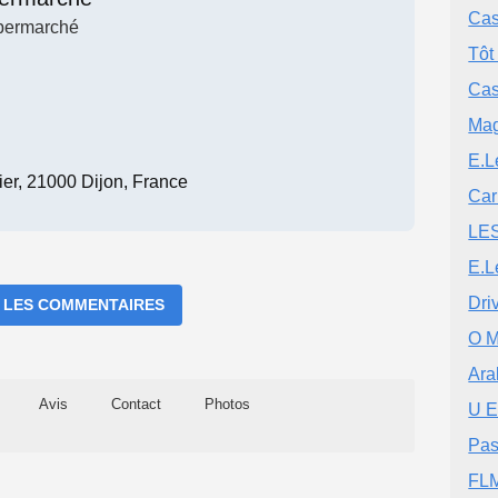
Cas
permarché
Tôt
Cas
Mag
E.L
er, 21000 Dijon, France
Car
LE
E.L
Dri
 LES COMMENTAIRES
O 
Ara
Avis
Contact
Photos
U E
Pa
FL