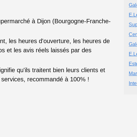
Gal
E.L
Supermarché à Dijon (Bourgogne-Franche-
Sup
Cen
nt, les heures d'ouverture, les heures de
Gal
s et les avis réels laissés par des
E.L
Est
nifie qu'ils traitent bien leurs clients et
Mar
rs services, recommandé à 100% !
Int