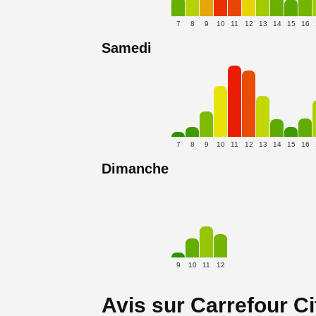
7
8
9
10
11
12
13
14
15
16
Samedi
7
8
9
10
11
12
13
14
15
16
Dimanche
9
10
11
12
Avis sur Carrefour Ci