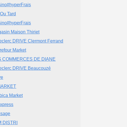
ino#hyperFrais
 Ou Tard
ino#hyperFrais
asin Maison Thiriet
eclerc DRIVE Clermont Ferrand
refour Market
S COMMERCES DE DIANE
eclerc DRIVE Beaucouzé
ve
MARKET
bica Market
xpress
ssage
M DISTRI