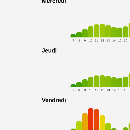
Mercredi
7
8
9
10
11
12
13
14
15
16
Jeudi
7
8
9
10
11
12
13
14
15
16
Vendredi