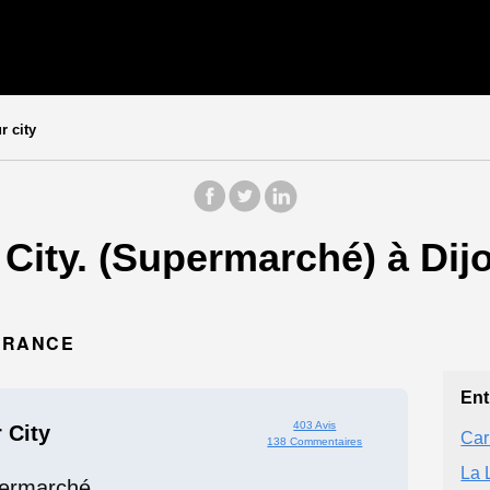
r city
 City. (Supermarché) à Di
 FRANCE
Ent
403 Avis
 City
Car
138 Commentaires
La 
ermarché