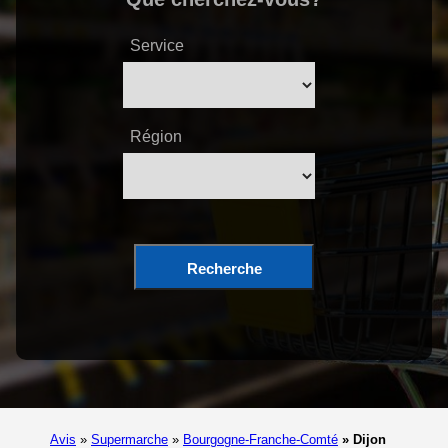
Service
Région
Recherche
Avis
»
Supermarche
»
Bourgogne-Franche-Comté
»
Dijon