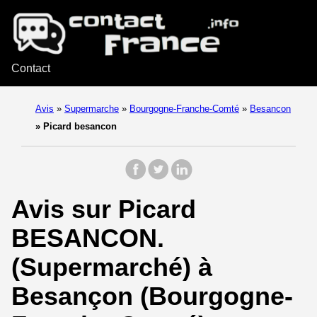
Contact
Avis
»
Supermarche
»
Bourgogne-Franche-Comté
»
Besancon
»
Picard besancon
Avis sur Picard
BESANCON.
(Supermarché) à
Besançon (Bourgogne-