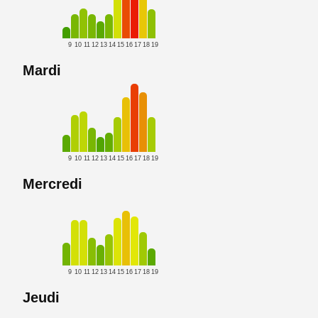
9
10
11
12
13
14
15
16
17
18
19
Mardi
9
10
11
12
13
14
15
16
17
18
19
Mercredi
9
10
11
12
13
14
15
16
17
18
19
Jeudi