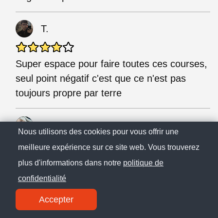
T.
Super espace pour faire toutes ces courses,
seul point négatif c'est que ce n'est pas
toujours propre par terre
E. P.
Nous utilisons des cookies pour vous offrir une
meilleure expérience sur ce site web. Vous trouverez
Ce carrefour est le meilleur de Besançon, il
plus d'informations dans notre
politique de
propose des produits extrêmement variés (
confidentialité
surtout au niveau de tout ce qui est
Accepter
diététique) 🥰