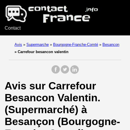
Contact
Avis
»
Supermarche
»
Bourgogne-Franche-Comté
»
Besancon
»
Carrefour besancon valentin
Avis sur Carrefour
Besancon Valentin.
(Supermarché) à
Besançon (Bourgogne-