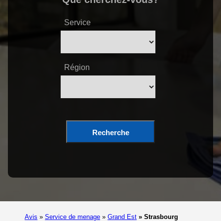
Service
Région
Recherche
Avis
»
Service de menage
»
Grand Est
»
Strasbourg