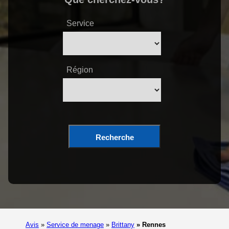
Service
Région
Recherche
Avis
»
Service de menage
»
Brittany
»
Rennes