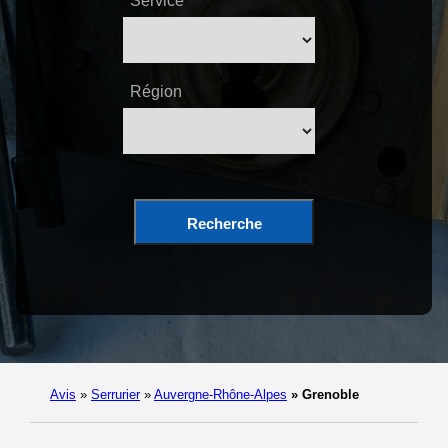
Service
Région
Recherche
Avis
»
Serrurier
»
Auvergne-Rhône-Alpes
»
Grenoble