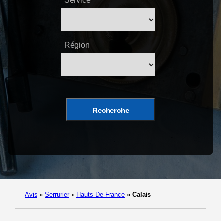
Service
Région
Recherche
Avis
»
Serrurier
»
Hauts-De-France
»
Calais