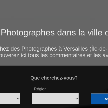
 Photographes dans la ville 
hez des Photographes à Versailles (Île-de
rouverez ici tous les commentaires et les av
Que cherchez-vous?
Région
Re