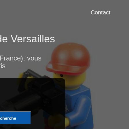
Contact
de Versailles
-France), vous
is
cherche