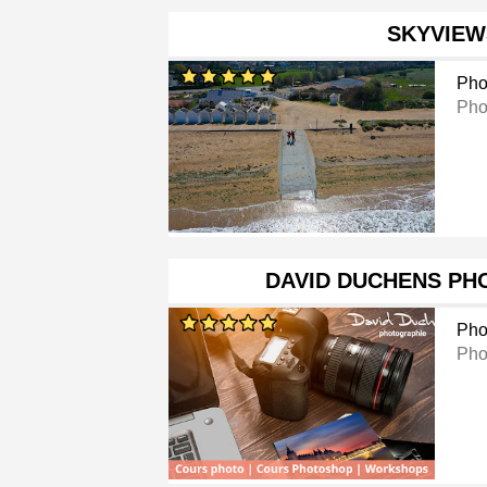
SKYVIEW
Pho
Pho
DAVID DUCHENS PH
Pho
Pho