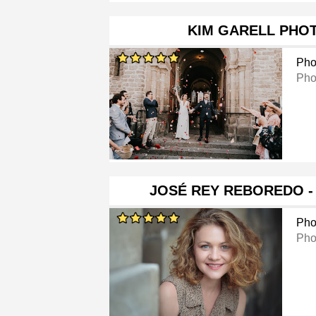
KIM GARELL PHO
Pho
Pho
JOSÉ REY REBOREDO 
Pho
Pho