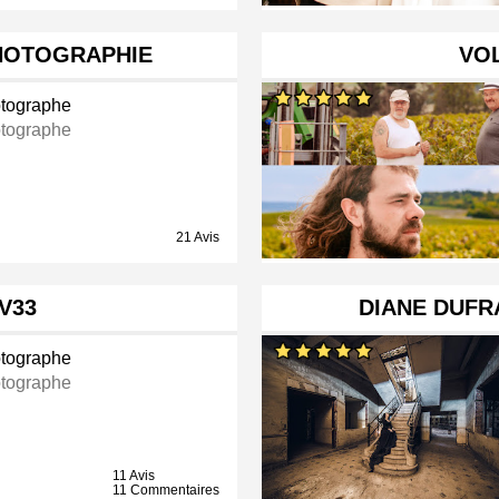
HOTOGRAPHIE
VO
tographe
tographe
21 Avis
V33
DIANE DUFR
tographe
tographe
11 Avis
11 Commentaires