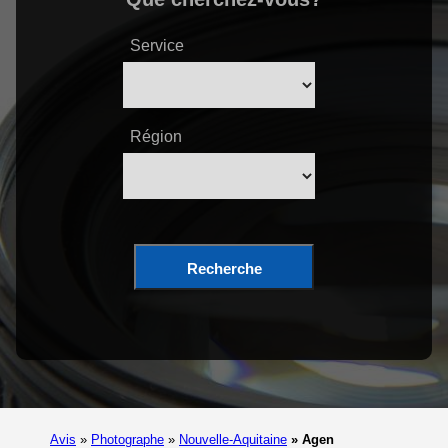
Service
Région
Recherche
Avis
»
Photographe
»
Nouvelle-Aquitaine
»
Agen