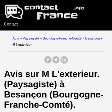
Contact
Avis
»
Paysagiste
»
Bourgogne-Franche-Comté
»
Besancon
»
M l exterieur
Avis sur M L'exterieur.
(Paysagiste) à
Besançon (Bourgogne-
Franche-Comté).