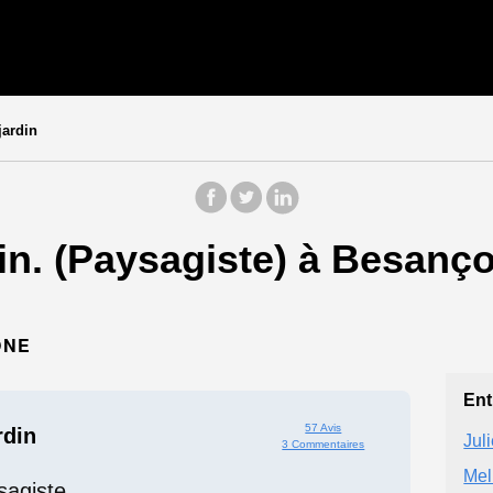
jardin
din. (Paysagiste) à Besan
ÔNE
Ent
57 Avis
rdin
Jul
3 Commentaires
Mel
sagiste