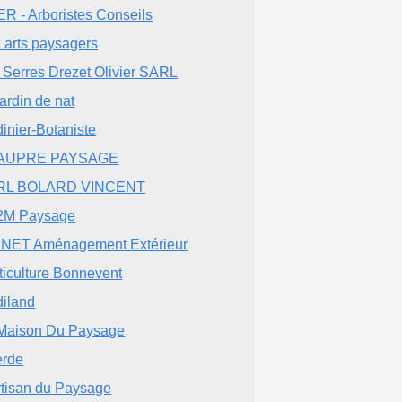
R - Arboristes Conseils
 arts paysagers
 Serres Drezet Olivier SARL
jardin de nat
dinier-Botaniste
AUPRE PAYSAGE
RL BOLARD VINCENT
2M Paysage
NET Aménagement Extérieur
ticulture Bonnevent
diland
Maison Du Paysage
erde
rtisan du Paysage