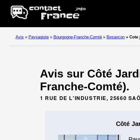
Avis
»
Paysagiste
»
Bourgogne-Franche-Comté
»
Besancon
»
Cote 
Avis sur Côté Jar
Franche-Comté).
1 RUE DE L'INDUSTRIE, 25660 SA
Côté Ja
Pay