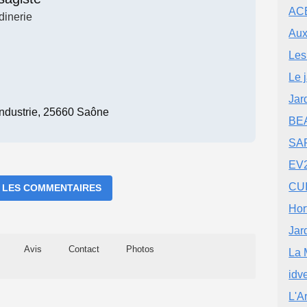
ACE
dinerie
Aux
Les
Le 
Jar
Industrie, 25660 Saône
BE
SA
EV
CUI
 LES COMMENTAIRES
Hor
Jar
Avis
Contact
Photos
La 
idv
L'A