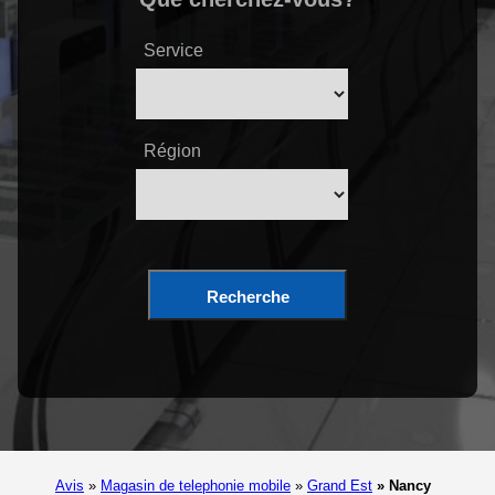
Service
Région
Recherche
Avis
»
Magasin de telephonie mobile
»
Grand Est
»
Nancy