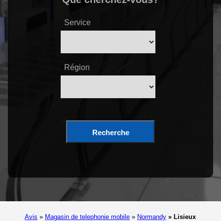
Service
Région
Recherche
Avis
»
Magasin de telephonie mobile
»
Normandy
»
Lisieux