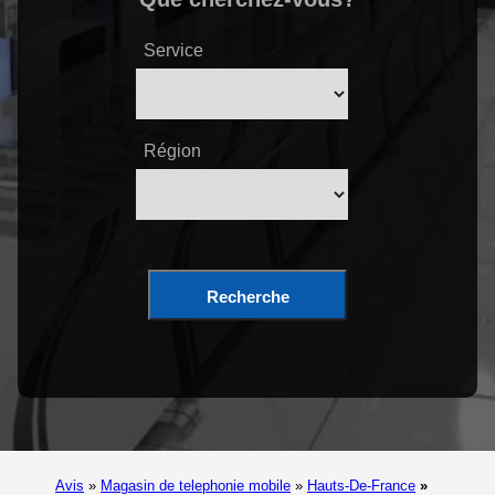
Service
Région
Recherche
Avis
»
Magasin de telephonie mobile
»
Hauts-De-France
»