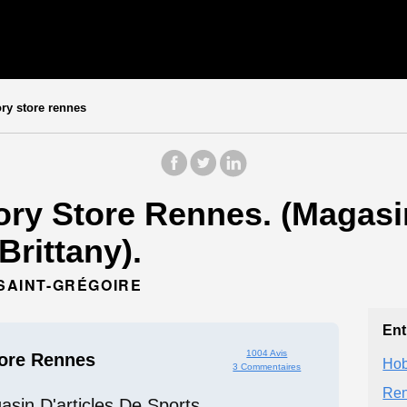
ory store rennes
ory Store Rennes. (Magasin
Brittany).
 SAINT-GRÉGOIRE
Ent
1004 Avis
tore Rennes
Hob
3 Commentaires
Ren
sin D'articles De Sports