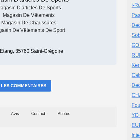
i-R
agasin D'articles De Sports
Magasin De Vêtements
Pas
Magasin De Chaussures
Dec
asin De Vêtements De Sport
Sob
GO
Etang, 35760 Saint-Grégoire
RU
Ker
Cab
Dec
 LES COMMENTAIRES
CHA
Fou
Avis
Contact
Photos
YD
EUR
Int