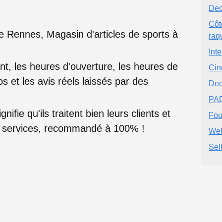
Dec
Côt
e Rennes, Magasin d'articles de sports à
raq
Int
nt, les heures d'ouverture, les heures de
Cin
s et les avis réels laissés par des
Dec
PAD
nifie qu'ils traitent bien leurs clients et
Fou
rs services, recommandé à 100% !
Wel
Sel