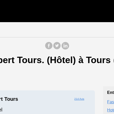
ert Tours. (Hôtel) à Tours
Ent
rt Tours
214 Avis
Fas
l
Hot