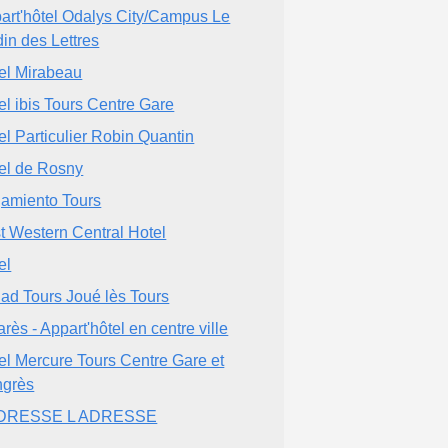
art'hôtel Odalys City/Campus Le
din des Lettres
el Mirabeau
el ibis Tours Centre Gare
el Particulier Robin Quantin
el de Rosny
jamiento Tours
t Western Central Hotel
el
iad Tours Joué lès Tours
arès - Appart'hôtel en centre ville
el Mercure Tours Centre Gare et
grès
ADRESSE L ADRESSE