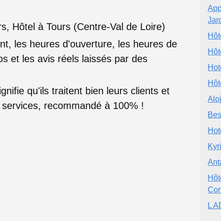
App
Jar
rs, Hôtel à Tours (Centre-Val de Loire)
Hôt
nt, les heures d'ouverture, les heures de
Hôt
s et les avis réels laissés par des
Hot
Hôt
nifie qu'ils traitent bien leurs clients et
Alo
rs services, recommandé à 100% !
Bes
Hot
Kyr
Ant
Hôt
Con
L 