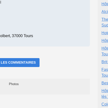
l
Hôt
Alc
The
Sud
Hote
olbert, 37000 Tours
Hôt
Hôt
Tou
Bri
 LES COMMENTAIRES
Fas
Tou
Bes
Photos
Hôt
lès
Co