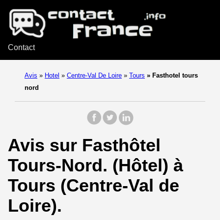
Contact
Avis
»
Hotel
»
Centre-Val De Loire
»
Tours
»
Fasthotel tours
nord
Avis sur Fasthôtel
Tours-Nord. (Hôtel) à
Tours (Centre-Val de
Loire).