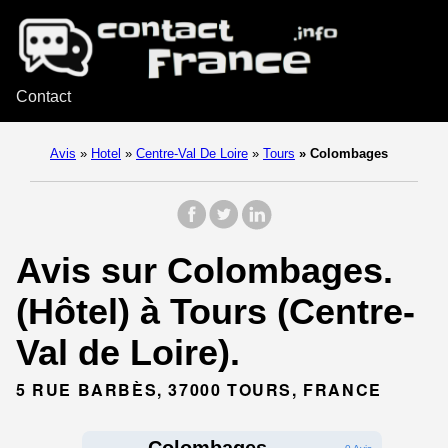
Contact
Avis
»
Hotel
»
Centre-Val De Loire
»
Tours
»
Colombages
Avis sur Colombages.
(Hôtel) à Tours (Centre-
Val de Loire).
5 RUE BARBÈS, 37000 TOURS, FRANCE