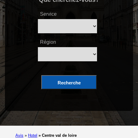
Service
Région
Recherche
Avis
»
Hotel
»
Centre val de loire