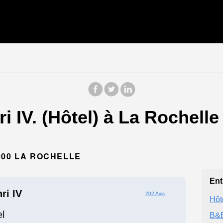
i IV. (Hôtel) à La Rochelle
000 LA ROCHELLE
Ent
ri IV
202 Avis
Hôt
l
B&B