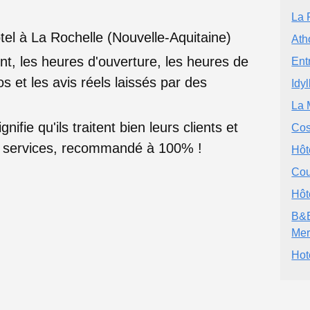
La 
tel à La Rochelle (Nouvelle-Aquitaine)
Ath
nt, les heures d'ouverture, les heures de
Ent
s et les avis réels laissés par des
Idyl
La 
nifie qu'ils traitent bien leurs clients et
Cos
rs services, recommandé à 100% !
Hôt
Cou
Hôt
B&B
Me
Hot