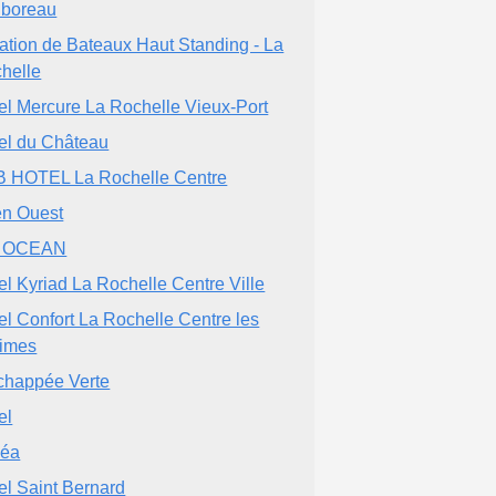
lboreau
ation de Bateaux Haut Standing - La
helle
el Mercure La Rochelle Vieux-Port
el du Château
 HOTEL La Rochelle Centre
n Ouest
J OCEAN
el Kyriad La Rochelle Centre Ville
el Confort La Rochelle Centre les
imes
chappée Verte
el
zéa
el Saint Bernard