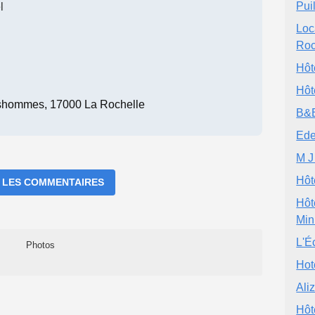
Pui
l
Loc
Roc
Hôt
Hôt
shommes, 17000 La Rochelle
B&B
Ede
M 
Hôt
 LES COMMENTAIRES
Hôt
Min
L'É
Photos
Hot
Ali
Hôt