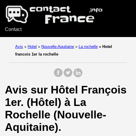
Contact
Avis
»
Hotel
»
Nouvelle-Aquitaine
»
La rochelle
»
Hotel
francois 1er la rochelle
Avis sur Hôtel François
1er. (Hôtel) à La
Rochelle (Nouvelle-
Aquitaine).