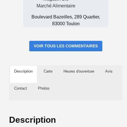
Marché Alimentaire
Boulevard Bazeilles, 289 Quartier,
83000 Toulon
VOIR TOUS LES COMMENTAIRES
Description
Carte
Heures d'ouverture
Avis
Contact
Photos
Description