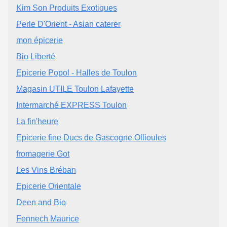
Kim Son Produits Exotiques
Perle D'Orient - Asian caterer
mon épicerie
Bio Liberté
Epicerie Popol - Halles de Toulon
Magasin UTILE Toulon Lafayette
Intermarché EXPRESS Toulon
La fin'heure
Epicerie fine Ducs de Gascogne Ollioules
fromagerie Got
Les Vins Bréban
Epicerie Orientale
Deen and Bio
Fennech Maurice