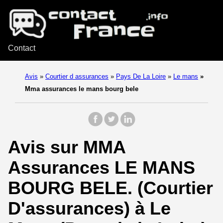
Contact
Avis
»
Courtier d assurances
»
Pays De La Loire
»
Le mans
»
Mma assurances le mans bourg bele
Avis sur MMA
Assurances LE MANS
BOURG BELE. (Courtier
D'assurances) à Le