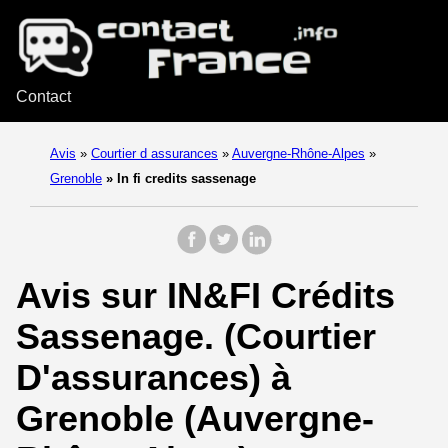
Contact
Avis
»
Courtier d assurances
»
Auvergne-Rhône-Alpes
»
Grenoble
»
In fi credits sassenage
Avis sur IN&FI Crédits
Sassenage. (Courtier
D'assurances) à
Grenoble (Auvergne-