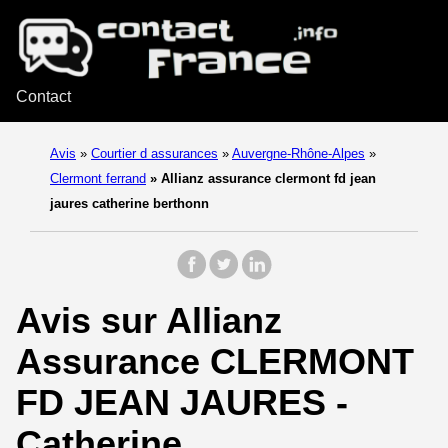
Contact
Avis
»
Courtier d assurances
»
Auvergne-Rhône-Alpes
»
Clermont ferrand
»
Allianz assurance clermont fd jean
jaures catherine berthonn
Avis sur Allianz
Assurance CLERMONT
FD JEAN JAURES -
Catherine