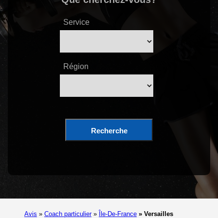
Service
Région
Recherche
Avis
»
Coach particulier
»
Île-De-France
»
Versailles