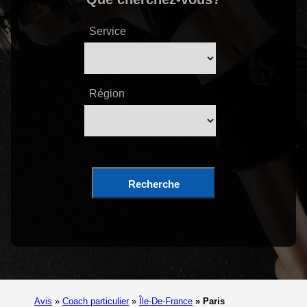
Service
Région
Recherche
Avis
»
Coach particulier
»
Île-De-France
»
Paris