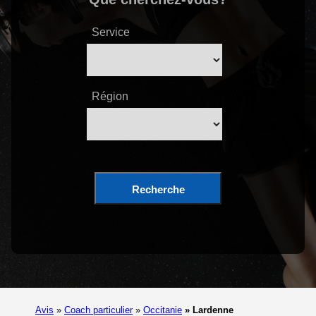
Service
Région
Recherche
Avis
»
Coach particulier
»
Occitanie
»
Lardenne