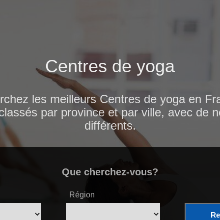
Centres de yoga
rchez les meilleurs Centres de yoga en Fr
 classés par province et par ville, avec de
différents.
Que cherchez-vous?
Région
Re