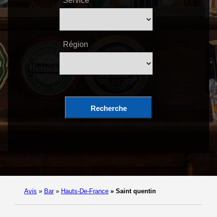
Service
Région
Recherche
Avis
»
Bar
»
Hauts-De-France
»
Saint quentin