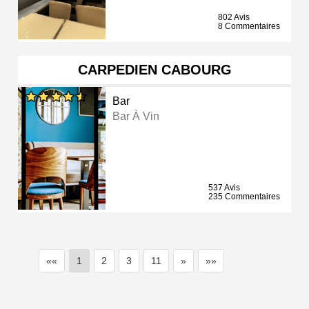
802 Avis
8 Commentaires
CARPEDIEN CABOURG
Bar
Bar À Vin
537 Avis
235 Commentaires
««
1
2
3
11
»
»»