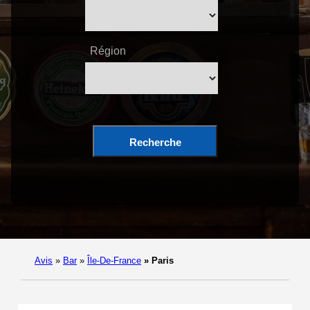
Région
Recherche
Avis
»
Bar
»
Île-De-France
»
Paris