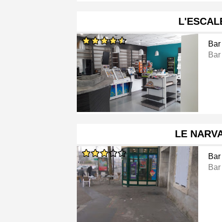
L'ESCAL
Bar
Bar
LE NARV
Bar
Bar