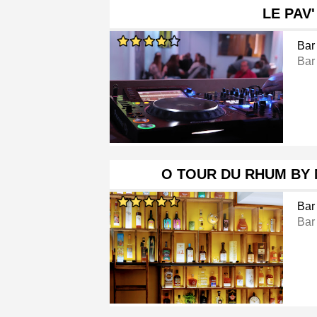
LE PAV'
Bar
Bar
O TOUR DU RHUM BY 
Bar
Bar