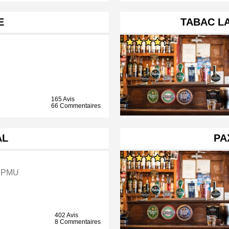
E
TABAC LA
165 Avis
66 Commentaires
AL
PA
 PMU
402 Avis
8 Commentaires