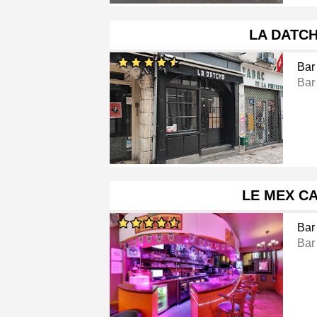
LA DATC
Bar
Bar
LE MEX C
Bar
Bar