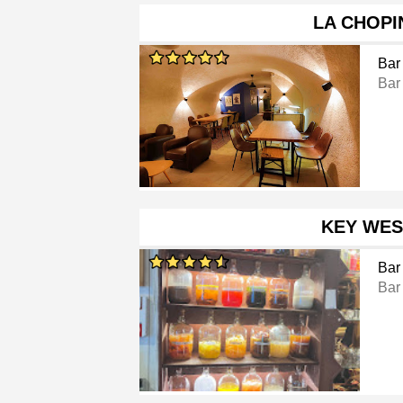
LA CHOPI
Bar
Bar
KEY WES
Bar
Bar