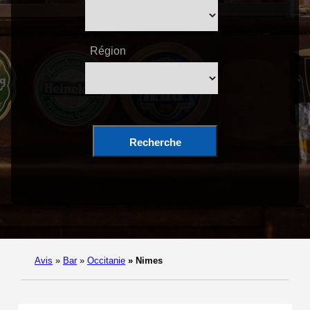
Région
Recherche
Avis
»
Bar
»
Occitanie
»
Nimes