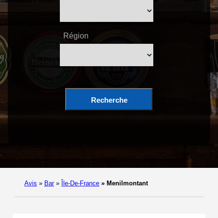
Région
Recherche
Avis
»
Bar
»
Île-De-France
»
Menilmontant