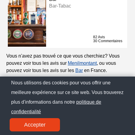
Bar-Tabac
82 Avis
30 Commentaires
Vous n'avez pas trouvé ce que vous cherchiez? Vous
pouvez voir tous les avis sur
Menilmontant
, ou vous
pouvez voir tous les avis sur les
Bar
en France.
Nous utilisons des cookies pour vous offrir une
© Citoo France 2025
meilleure expérience sur ce site web. Vous trouverez
plus d'informations dans notre
politique de
Politique de Confidentialité
confidentialité
Contact
Accepter
SM