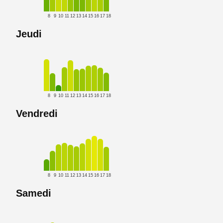
8
9
10
11
12
13
14
15
16
17
18
Jeudi
8
9
10
11
12
13
14
15
16
17
18
Vendredi
8
9
10
11
12
13
14
15
16
17
18
Samedi