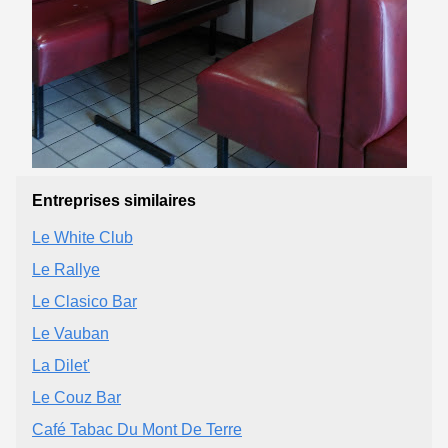
Entreprises similaires
Le White Club
Le Rallye
Le Clasico Bar
Le Vauban
La Dilet'
Le Couz Bar
Café Tabac Du Mont De Terre