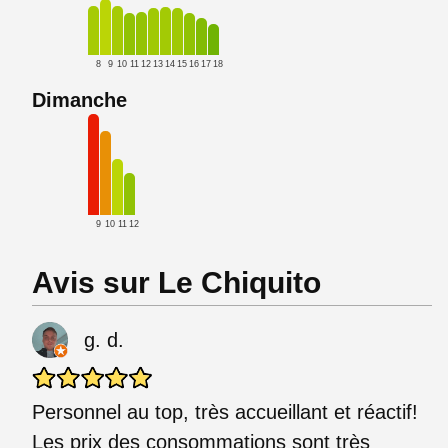
8
9
10
11
12
13
14
15
16
17
18
Dimanche
9
10
11
12
Avis sur Le Chiquito
g. d.
Personnel au top, très accueillant et réactif!
Les prix des consommations sont très