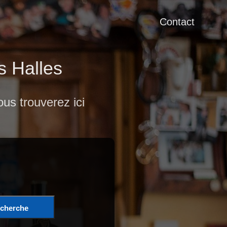
Contact
s Halles
us trouverez ici
cherche