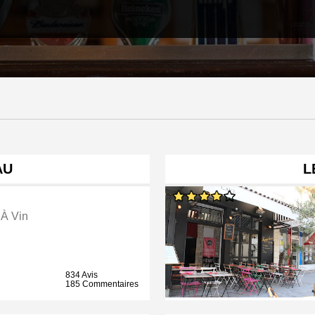
AU
L
 À Vin
834 Avis
185 Commentaires