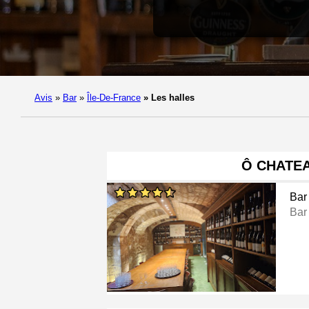
Avis
»
Bar
»
Île-De-France
»
Les halles
Ô CHATE
Bar
Bar