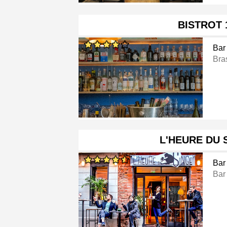
BISTROT 
Bar
Bra
L'HEURE DU 
Bar
Bar