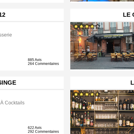
12
LE 
sserie
885 Avis
264 Commentaires
SINGE
 À Cocktails
622 Avis
292 Commentaires