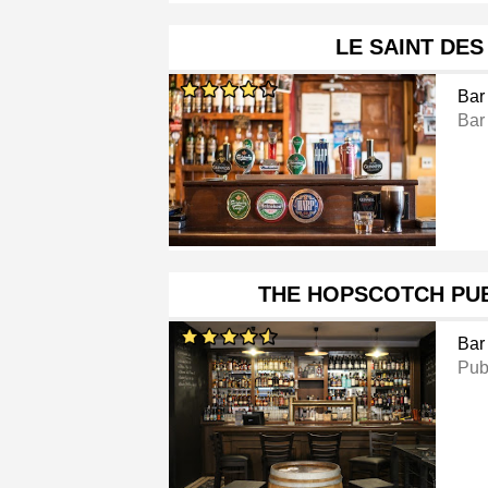
LE SAINT DES
Bar
Bar
THE HOPSCOTCH PU
Bar
Pu