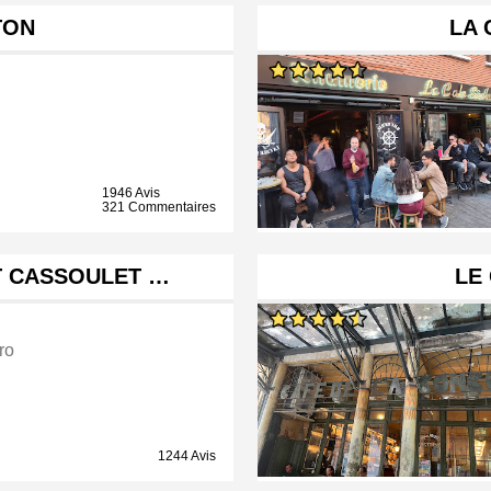
TON
LA 
1946 Avis
321 Commentaires
T CASSOULET …
LE
ro
1244 Avis