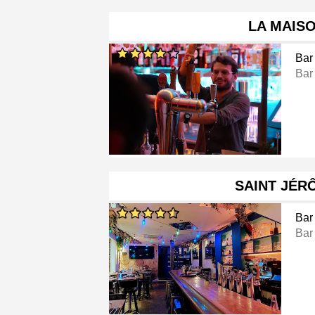
LA MAIS
Bar
Bar
SAINT JÉR
Bar
Bar