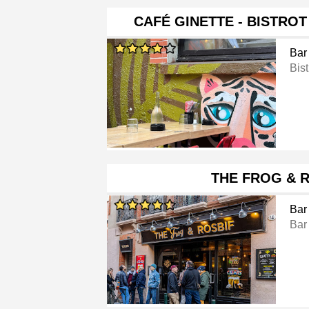
CAFÉ GINETTE - BISTRO
Bar
Bist
THE FROG & 
Bar
Bar