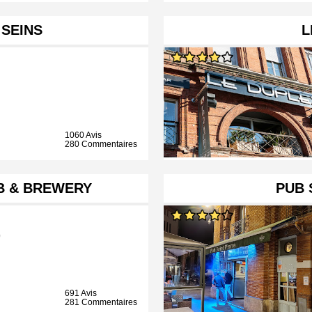
 SEINS
L
1060 Avis
280 Commentaires
B & BREWERY
PUB 
b
691 Avis
281 Commentaires