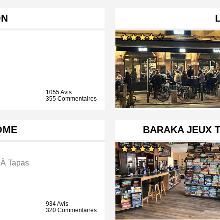
ON
1055 Avis
355 Commentaires
ÔME
BARAKA JEUX T
 À Tapas
934 Avis
320 Commentaires