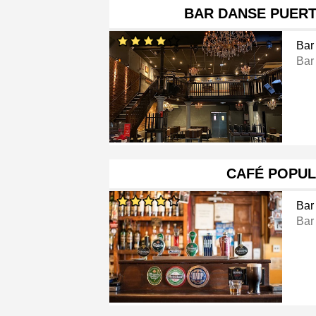
BAR DANSE PUER
Bar
Bar
CAFÉ POPUL
Bar
Bar